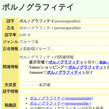
ポルノグラフィテイ
誤字
ポルノグラフィテイ
(porunogurafitei)
正名
ポルノグラフィティ(porunogurafithi)
誤字率
0.00 ％
ジャンル
グループ名
正名情報
人気歌唱グループ。
ポルノグラフィティの関連情報
楽天市場
で
ポルノグラフィティ
を探す
(
→
取扱い
関連情報
Yahoo!ショッピング
で
ポルノグラフィティ
を
Amazon
で
ポルノグラフィティ
を探す
失笑度
☆☆☆☆☆
未評価
誤字情報
ポルノグラフイテイ(porunogurafuitei)
ポルノグラフィテー(porunogurafite-)
類義語
その他の
ポルノグラフィティ
の誤字を検索