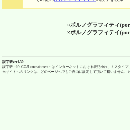
○ポルノグラフィティ(poruno
×ポルノグラフィテイ(porunog
誤字研ver1.30
誤字研～It's GOJI entertainment～はインターネットにおける表記ゆれ
当サイトへのリンクは、どのページへでもご自由に設定して頂いて構いません。