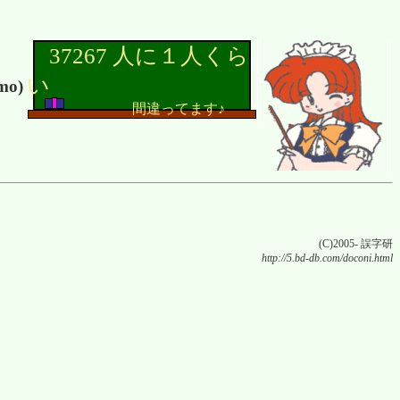
37267 人に１人くら
い
mo)
間違ってます♪
(C)2005- 誤字研
http://5.bd-db.com/doconi.html