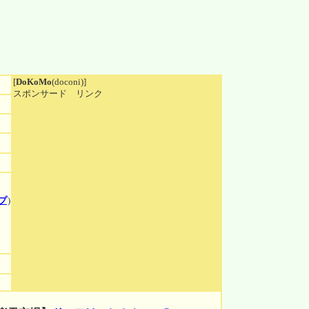
[
DoKoMo
(doconi)]
スポンサード リンク
プ
)