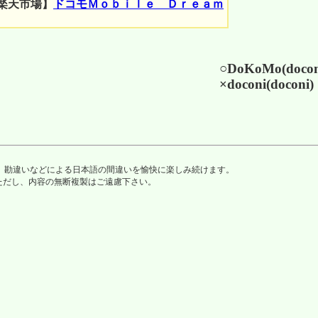
楽天市場】
ドコモＭｏｂｉｌｅ Ｄｒｅａｍ
○DoKoMo(doco
×doconi(doconi)
、ミスタイプ、勘違いなどによる日本語の間違いを愉快に楽しみ続けます。
ただし、内容の無断複製はご遠慮下さい。