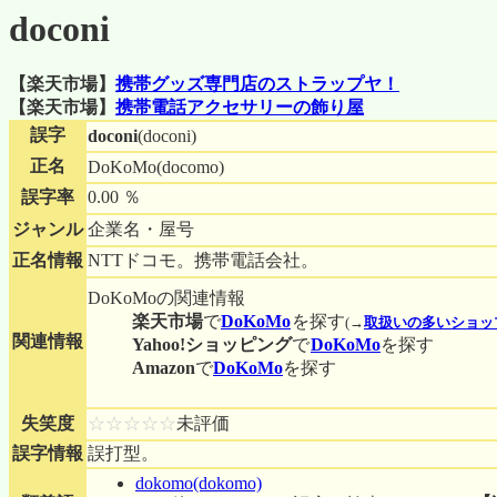
doconi
【楽天市場】
携帯グッズ専門店のストラップヤ！
【楽天市場】
携帯電話アクセサリーの飾り屋
誤字
doconi
(doconi)
正名
DoKoMo(docomo)
誤字率
0.00 ％
ジャンル
企業名・屋号
正名情報
NTTドコモ。携帯電話会社。
DoKoMoの関連情報
楽天市場
で
DoKoMo
を探す
(
→
取扱いの多いショッ
関連情報
Yahoo!ショッピング
で
DoKoMo
を探す
Amazon
で
DoKoMo
を探す
失笑度
☆☆☆☆☆
未評価
誤字情報
誤打型。
dokomo(dokomo)