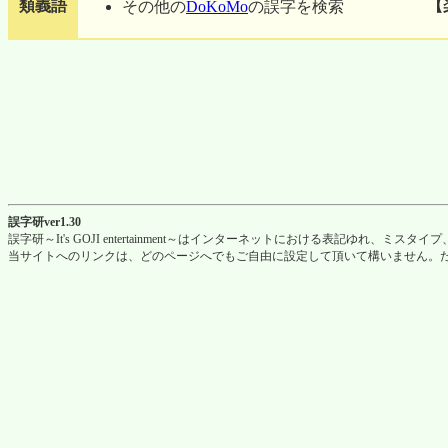
類義語
【
その他の
DoKoMo
の誤字を検索
誤字研ver1.30
誤字研～It's GOJI entertainment～はインターネットにおける表記ゆれ
当サイトへのリンクは、どのページへでもご自由に設定して頂いて構いません。